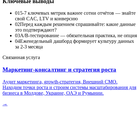
Ключевые выводы
01
5-7 ключевых метрик важнее сотни отчётов — знайте
свой CAC, LTV и конверсию
02
Перед каждым решением спрашивайте: какие данные
это подтверждают?
03
A/B-тестирование — обязательная практика, не опция
04
Еженедельный дашборд формирует культуру данных
за 2-3 месяца
Связанная услуга
Маркетинг-консалтинг и стратегия роста
Аудит маркетинга, growth-стратегия, Внешний CMO.
Находим точки роста и строим системы масштабирования для
бизнеса в Молдове, Украине, ОАЭ и Румынии.
→