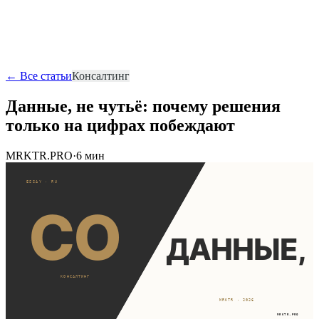
ERA
Аудит
Начать проект
RU
EN
UA
RO
← Все статьи
Консалтинг
Данные, не чутьё: почему решения
только на цифрах побеждают
MRKTR.PRO
·
6 мин