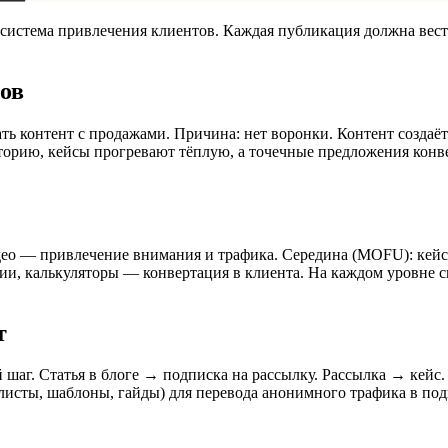
система привлечения клиентов. Каждая публикация должна вести
сов
ть контент с продажами. Причина: нет воронки. Контент создаёт
торию, кейсы прогревают тёплую, а точечные предложения конв
део — привлечение внимания и трафика. Середина (MOFU): кейс
ции, калькуляторы — конвертация в клиента. На каждом уровн
т
й шаг. Статья в блоге → подписка на рассылку. Рассылка → кейс
-листы, шаблоны, гайды) для перевода анонимного трафика в по