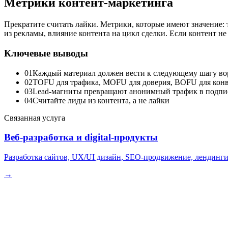
Метрики контент-маркетинга
Прекратите считать лайки. Метрики, которые имеют значение: тр
из рекламы, влияние контента на цикл сделки. Если контент не
Ключевые выводы
01
Каждый материал должен вести к следующему шагу в
02
TOFU для трафика, MOFU для доверия, BOFU для кон
03
Lead-магниты превращают анонимный трафик в подпи
04
Считайте лиды из контента, а не лайки
Связанная услуга
Веб-разработка и digital-продукты
Разработка сайтов, UX/UI дизайн, SEO-продвижение, лендинги.
→