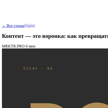
ERA
Аудит
Начать проект
RU
EN
UA
RO
← Все статьи
Digital
Контент — это воронка: как превращат
MRKTR.PRO
·
6 мин