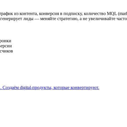
афик из контента, конверсия в подписку, количество MQL (marketi
 генерирует лиды — меняйте стратегию, а не увеличивайте часто
оронки
версии
счиков
 Создаём digital-продукты, которые конвертируют.