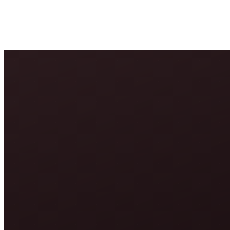
ERA
Аудит
Почати проєкт
RU
EN
UA
RO