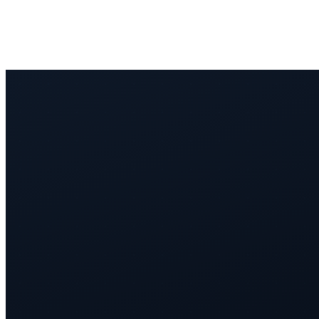
ERA
Audit
Start Project
RU
EN
UA
RO