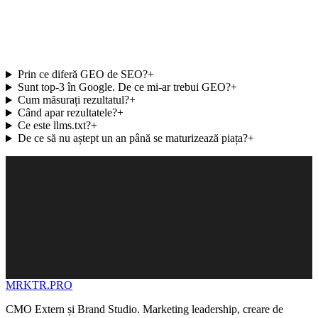
Prin ce diferă GEO de SEO?
+
Sunt top-3 în Google. De ce mi-ar trebui GEO?
+
Cum măsurați rezultatul?
+
Când apar rezultatele?
+
Ce este llms.txt?
+
De ce să nu aștept un an până se maturizează piața?
+
MRKTR.PRO
CMO Extern și Brand Studio. Marketing leadership, creare de