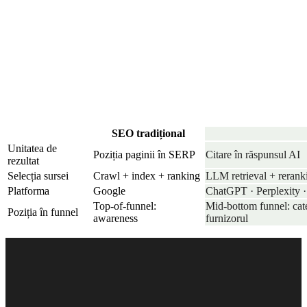
SEO tradițional
Unitatea de
Poziția paginii în SERP
Citare în răspunsul AI
rezultat
Selecția sursei
Crawl + index + ranking
LLM retrieval + rerank
Platforma
Google
ChatGPT · Perplexity 
Top-of-funnel:
Mid-bottom funnel: cate
Poziția în funnel
awareness
furnizorul